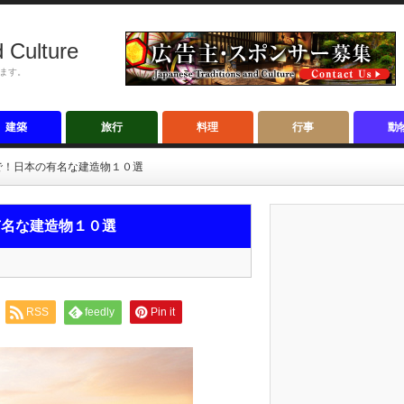
 Culture
ます。
建築
旅行
料理
行事
動
で！日本の有名な建造物１０選
有名な建造物１０選
RSS
feedly
Pin it