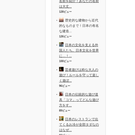
名前を紹介！あなたの名前
は大丈...
128ビュー
歴史的な建物から近代
的なものまで！日本の有名
な建造...
126ビュー
日本の文化を支える外
国人たち。日本文化を世界
に…！...
100ビュー
芸者遊びは粋な大人の
遊び！ルールを守って楽し
く遊ぼ...
96ビュー
日本の伝統的な遊び道
具「コマ」ってどんな遊び
方をす...
89ビュー
日本のレストランで出
てくるお冷が全部タダなの
はなぜ...