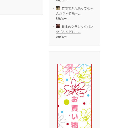
83ビュー
竹でできた馬ってな～
んだ？～竹馬～...
82ビュー
日本のクラシックパン
ツ「ふんどし」...
79ビュー