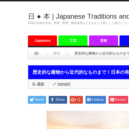
日 ● 本 | Japanese Traditions and
日本の伝統や文化、芸術、料理、観光名所などをおもしろ楽しくご紹介してい
Japanese
工芸
芸術
tradition
建物
歴史的な建物から近代的なものま
歴史的な建物から近代的なものまで！日本の
建物
manami
Tweet
Share
+1
Hatena
Pocket