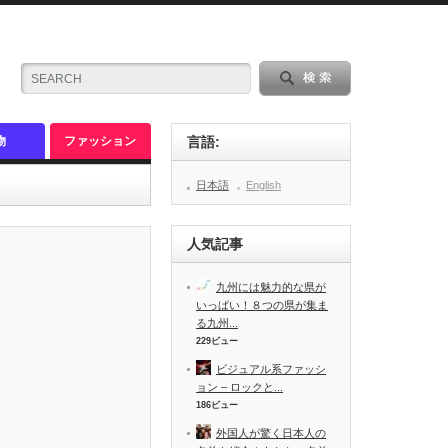
物
ファッション
言語:
日本語
English
人気記事
九州には魅力的な県が
いっぱい！８つの県が集ま
る九州...
229ビュー
ビジュアル系ファッシ
ョン – ロックと...
186ビュー
外国人が驚く日本人の