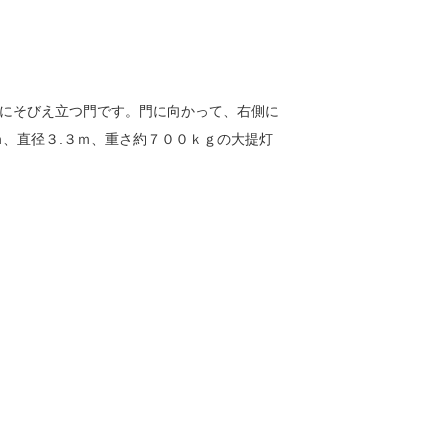
にそびえ立つ門です。門に向かって、右側に
ｍ、直径３.３ｍ、重さ約７００ｋｇの大提灯