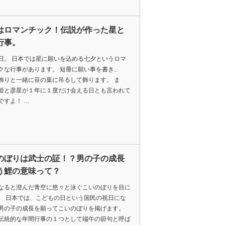
はロマンチック！伝説が作った星と
行事。
日。 日本では星に願いを込める七夕というロマ
クな行事があります。 短冊に願い事を書き、
飾りと一緒に笹の葉に吊るして飾ります。 ま
姫と彦星が１年に１度だけ会える日とも言われて
ですよ！ …
のぼりは武士の証！？男の子の成長
う鯉の意味って？
なると澄んだ青空に悠々と泳ぐこいのぼりを目に
。 日本では、こどもの日という国民の祝日にな
男の子の成長を願ってこいのぼりを掲げます。
伝統的な年間行事の１つとして端午の節句と呼ば