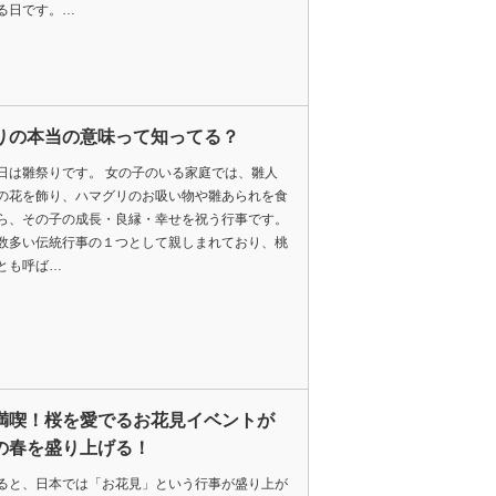
る日です。…
りの本当の意味って知ってる？
日は雛祭りです。 女の子のいる家庭では、雛人
の花を飾り、ハマグリのお吸い物や雛あられを食
ら、その子の成長・良縁・幸せを祝う行事です。
数多い伝統行事の１つとして親しまれており、桃
とも呼ば…
満喫！桜を愛でるお花見イベントが
の春を盛り上げる！
ると、日本では「お花見」という行事が盛り上が