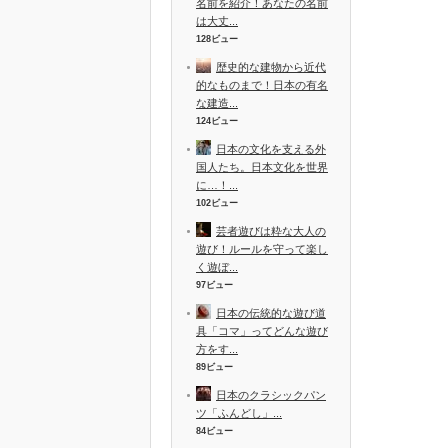
名前を紹介！あなたの名前
は大丈...
128ビュー
歴史的な建物から近代
的なものまで！日本の有名
な建造...
124ビュー
日本の文化を支える外
国人たち。日本文化を世界
に…！...
102ビュー
芸者遊びは粋な大人の
遊び！ルールを守って楽し
く遊ぼ...
97ビュー
日本の伝統的な遊び道
具「コマ」ってどんな遊び
方をす...
89ビュー
日本のクラシックパン
ツ「ふんどし」...
84ビュー