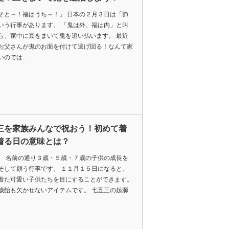
そと～！福はうち～！」 日本の２月３日は「節
いう行事があります。 「鬼は外、福は内」と叫
ら、家中に豆をまいて鬼を追い払います。 最近
お父さんが鬼のお面を付けて逃げ回る！なんて家
いのでは…
三を家族みんなで祝おう！初めて着
着る日の意味とは？
。 名前の通り３歳・５歳・７歳の子供の成長を
そして願う行事です。 １１月１５日になると、
着た可愛い子供たちを目にすることができます。
歳飴も欠かせないアイテムです。 七五三の起源