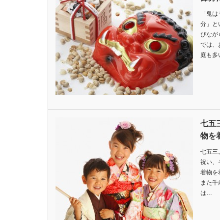
「鬼は
分」と
びなが
では、
庭も多
七五
物を
七五三
祝い、
着物を
また千
は…