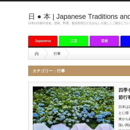
日 ● 本 | Japanese Traditions and
日本の伝統や文化、芸術、料理、観光名所などをおもしろ楽しくご紹介してい
Japanese
工芸
芸術
tradition
行事
カテゴリー：行事
四季
節行
日本は
とに様
来から
深い関