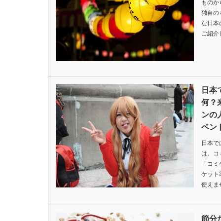
ものか
独自の
な日本
ご紹介
日本
何？
ンの
ベン
日本で
は、コ
「コミ
ケット
使えま
節分