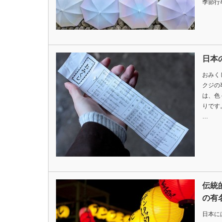
季節行
日本
おみく
クジの
は、色
りです
…
伝統
の有
日本に