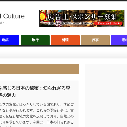
 Culture
ます。
建築
旅行
料理
行事
動
を感じる日本の秘密：知られざる季
事の魅力
四季の変化がはっきりしている国であり、季節ご
々な行事が行われます。これらの季節行事は、古
続く伝統と地域の文化を反映しており、自然との
わりを示しています。今回は、日本の知られざる