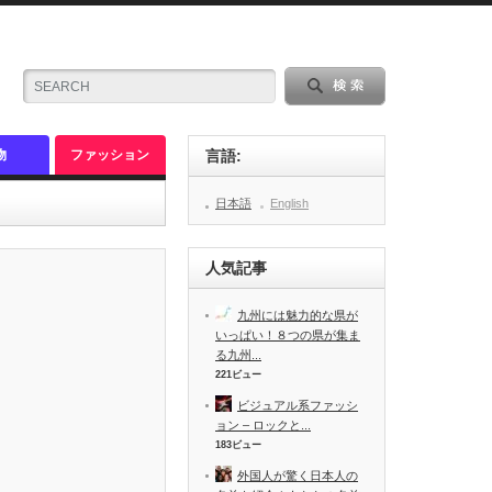
物
ファッション
言語:
日本語
English
人気記事
九州には魅力的な県が
いっぱい！８つの県が集ま
る九州...
221ビュー
ビジュアル系ファッシ
ョン – ロックと...
183ビュー
外国人が驚く日本人の