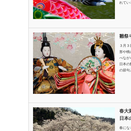
れてい
雛祭
３月３
形や桃
べなが
日本の
の節句
春大
日本
春にな