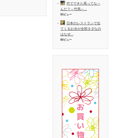
竹でできた馬ってな～
んだ？～竹馬～...
83ビュー
日本のレストランで出
てくるお冷が全部タダなの
はなぜ...
80ビュー