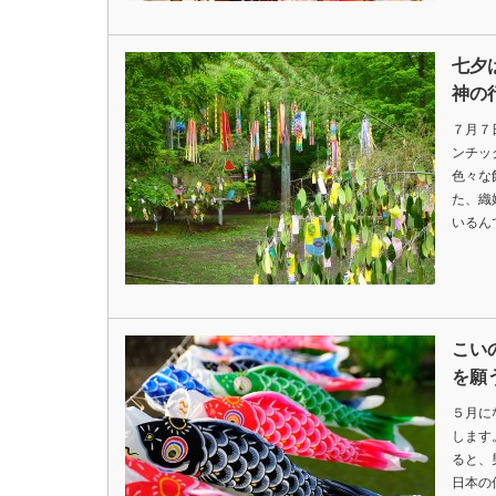
七夕
神の
７月７
ンチッ
色々な
た、織
いるん
こい
を願
５月に
します
ると、
日本の