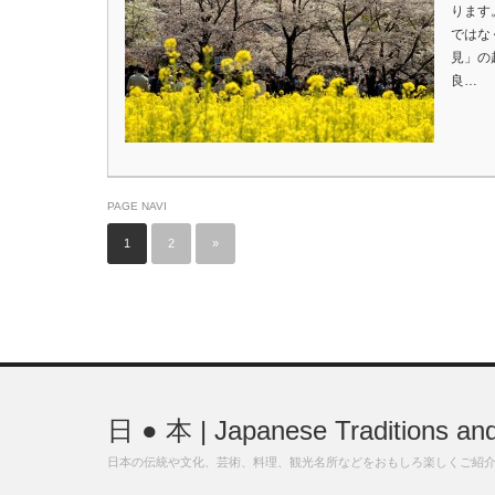
ります
ではな
見」の
良…
PAGE NAVI
1
2
»
日 ● 本 | Japanese Traditions and
日本の伝統や文化、芸術、料理、観光名所などをおもしろ楽しくご紹