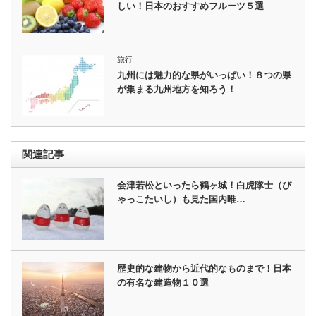
しい！日本のおすすめフルーツ５選
旅行
九州には魅力的な県がいっぱい！８つの県
が集まる九州地方を知ろう！
関連記事
会津若松といったら鶴ヶ城！白虎隊士（び
ゃっこたいし）も見た国内唯…
歴史的な建物から近代的なものまで！日本
の有名な建造物１０選