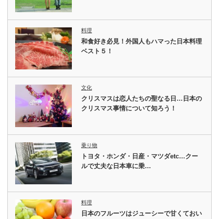
料理
和食好き必見！外国人もハマった日本料理
ベスト５！
文化
クリスマスは恋人たちの聖なる日…日本の
クリスマス事情について知ろう！
乗り物
トヨタ・ホンダ・日産・マツダetc…クー
ルで丈夫な日本車に乗…
料理
日本のフルーツはジューシーで甘くておい