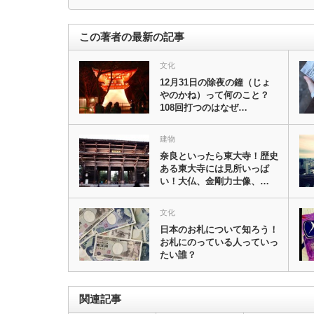
この著者の最新の記事
文化
12月31日の除夜の鐘（じょ
やのかね）って何のこと？
108回打つのはなぜ…
建物
奈良といったら東大寺！歴史
ある東大寺には見所いっぱ
い！大仏、金剛力士像、…
文化
日本のお札について知ろう！
お札にのっている人っていっ
たい誰？
関連記事