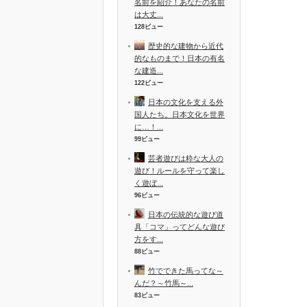
名前を紹介！あなたの名前
は大丈...
128ビュー
歴史的な建物から近代
的なものまで！日本の有名
な建造...
122ビュー
日本の文化を支える外
国人たち。日本文化を世界
に…！...
99ビュー
芸者遊びは粋な大人の
遊び！ルールを守って楽し
く遊ぼ...
96ビュー
日本の伝統的な遊び道
具「コマ」ってどんな遊び
方をす...
88ビュー
竹でできた馬ってな～
んだ？～竹馬～...
83ビュー