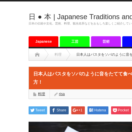
日 ● 本 | Japanese Traditions and
日本の伝統や文化、芸術、料理、観光名所などをおもしろ楽しくご紹介してい
Japanese
工芸
芸術
tradition
料理
日本人はパスタをソバのように音
日本人はパスタをソバのように音をたてて食
方！
料理
risa
Tweet
Share
+1
Hatena
Pocket