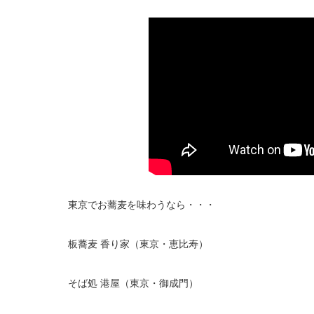
東京でお蕎麦を味わうなら・・・
板蕎麦 香り家（東京・恵比寿）
そば処 港屋（東京・御成門）