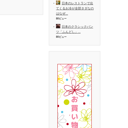
日本のレストランで出
てくるお冷が全部タダなの
はなぜ...
80ビュー
日本のクラシックパン
ツ「ふんどし」...
80ビュー