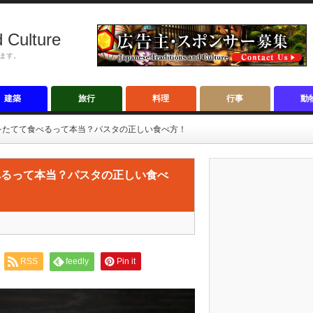
 Culture
ます。
建築
旅行
料理
行事
動
をたてて食べるって本当？パスタの正しい食べ方！
べるって本当？パスタの正しい食べ
RSS
feedly
Pin it