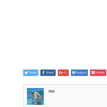
Tweet
Share
+1
Hatena
Pocket
risa