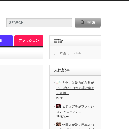
物
ファッション
言語:
日本語
English
人気記事
九州には魅力的な県が
いっぱい！８つの県が集ま
る九州...
227ビュー
ビジュアル系ファッシ
ョン – ロックと...
184ビュー
外国人が驚く日本人の