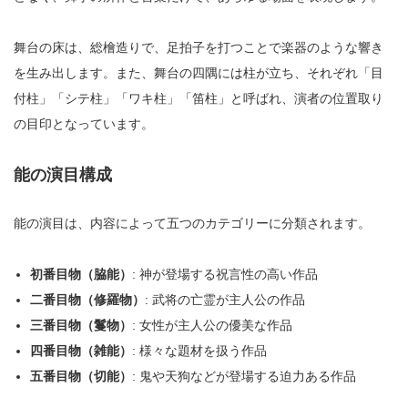
舞台の床は、総檜造りで、足拍子を打つことで楽器のような響き
を生み出します。また、舞台の四隅には柱が立ち、それぞれ「目
付柱」「シテ柱」「ワキ柱」「笛柱」と呼ばれ、演者の位置取り
の目印となっています。
能の演目構成
能の演目は、内容によって五つのカテゴリーに分類されます。
初番目物（脇能）
: 神が登場する祝言性の高い作品
二番目物（修羅物）
: 武将の亡霊が主人公の作品
三番目物（鬘物）
: 女性が主人公の優美な作品
四番目物（雑能）
: 様々な題材を扱う作品
五番目物（切能）
: 鬼や天狗などが登場する迫力ある作品