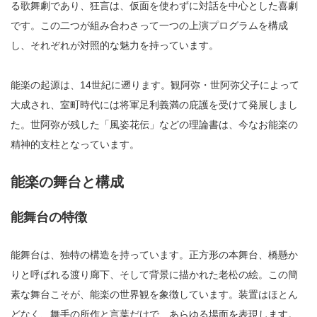
る歌舞劇であり、狂言は、仮面を使わずに対話を中心とした喜劇
です。この二つが組み合わさって一つの上演プログラムを構成
し、それぞれが対照的な魅力を持っています。
能楽の起源は、14世紀に遡ります。観阿弥・世阿弥父子によって
大成され、室町時代には将軍足利義満の庇護を受けて発展しまし
た。世阿弥が残した「風姿花伝」などの理論書は、今なお能楽の
精神的支柱となっています。
能楽の舞台と構成
能舞台の特徴
能舞台は、独特の構造を持っています。正方形の本舞台、橋懸か
りと呼ばれる渡り廊下、そして背景に描かれた老松の絵。この簡
素な舞台こそが、能楽の世界観を象徴しています。装置はほとん
どなく、舞手の所作と言葉だけで、あらゆる場面を表現します。