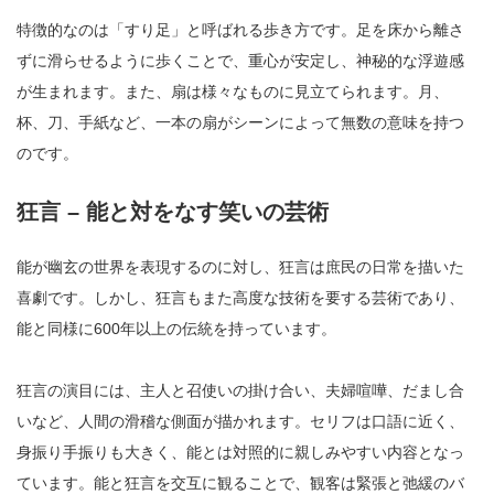
特徴的なのは「すり足」と呼ばれる歩き方です。足を床から離さ
ずに滑らせるように歩くことで、重心が安定し、神秘的な浮遊感
が生まれます。また、扇は様々なものに見立てられます。月、
杯、刀、手紙など、一本の扇がシーンによって無数の意味を持つ
のです。
狂言 – 能と対をなす笑いの芸術
能が幽玄の世界を表現するのに対し、狂言は庶民の日常を描いた
喜劇です。しかし、狂言もまた高度な技術を要する芸術であり、
能と同様に600年以上の伝統を持っています。
狂言の演目には、主人と召使いの掛け合い、夫婦喧嘩、だまし合
いなど、人間の滑稽な側面が描かれます。セリフは口語に近く、
身振り手振りも大きく、能とは対照的に親しみやすい内容となっ
ています。能と狂言を交互に観ることで、観客は緊張と弛緩のバ