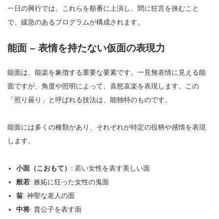
一日の興行では、これらを順番に上演し、間に狂言を挟むこと
で、緩急のあるプログラムが構成されます。
能面 – 表情を持たない仮面の表現力
能面は、能楽を象徴する重要な要素です。一見無表情に見える能
面ですが、角度や照明によって、喜怒哀楽を表現します。この
「照り曇り」と呼ばれる技法は、能独特のものです。
能面には多くの種類があり、それぞれが特定の役柄や感情を表現
します。
小面（こおもて）
: 若い女性を表す美しい面
般若
: 嫉妬に狂った女性の鬼面
翁
: 神聖な老人の面
中将
: 貴公子を表す面