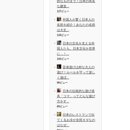
的なものまで！日本の有名
な建造...
127ビュー
外国人が驚く日本人の
名前を紹介！あなたの名前
は大丈...
126ビュー
日本の文化を支える外
国人たち。日本文化を世界
に…！...
102ビュー
芸者遊びは粋な大人の
遊び！ルールを守って楽し
く遊ぼ...
98ビュー
日本の伝統的な遊び道
具「コマ」ってどんな遊び
方をす...
89ビュー
日本のレストランで出
てくるお冷が全部タダなの
はなぜ...