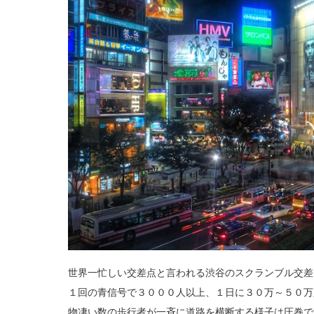
世界一忙しい交差点と言われる渋谷のスクランブル交差
１回の青信号で３０００人以上、１日に３０万～５０万
物凄い数の歩行者が一斉に道路を横断する様子は圧巻で