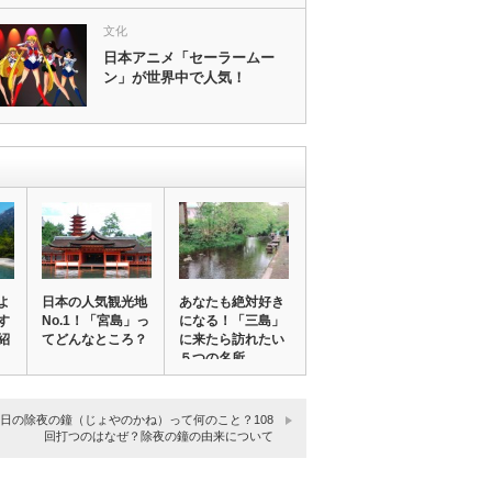
文化
日本アニメ「セーラームー
ン」が世界中で人気！
よ
日本の人気観光地
あなたも絶対好き
す
No.1！「宮島」っ
になる！「三島」
紹
てどんなところ？
に来たら訪れたい
５つの名所
31日の除夜の鐘（じょやのかね）って何のこと？108
回打つのはなぜ？除夜の鐘の由来について