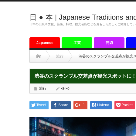
日 ● 本 | Japanese Traditions and
日本の伝統や文化、芸術、料理、観光名所などをおもしろ楽しくご紹介してい
Japanese
工芸
芸術
tradition
旅行
渋谷のスクランブル交差点が観光
渋谷のスクランブル交差点が観光スポットに
旅行
keiko
Tweet
Share
+1
Hatena
Pocket