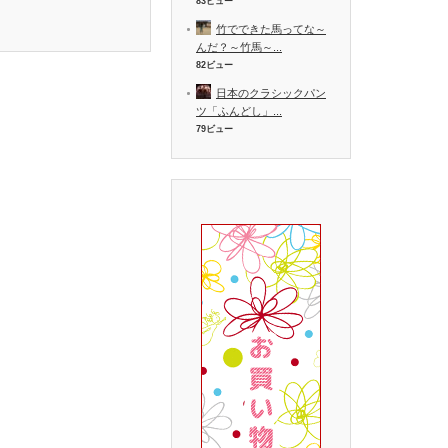
83ビュー
竹でできた馬ってな～
んだ？～竹馬～...
82ビュー
日本のクラシックパン
ツ「ふんどし」...
79ビュー