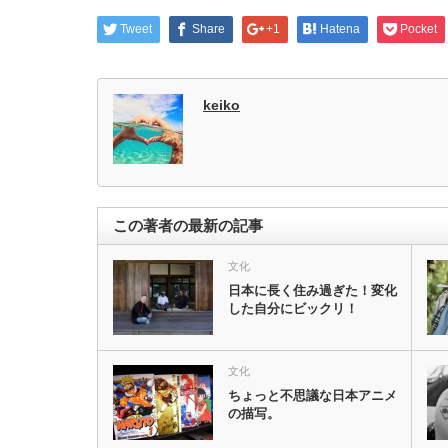
Tweet
Share
+1
Hatena
Pocket
keiko
この著者の最新の記事
文化
日本に長く住み過ぎた！変化
した自分にビックリ！
文化
ちょっと不思議な日本アニメ
の描写。