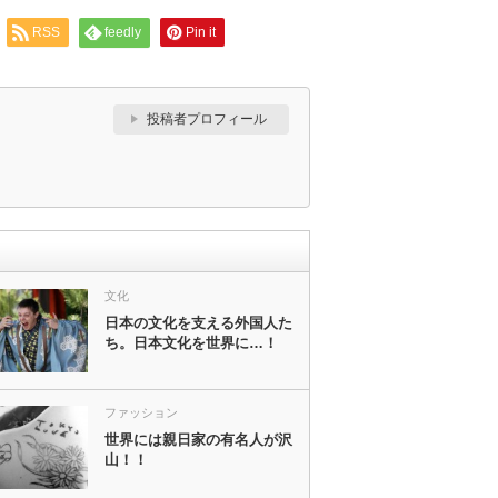
RSS
feedly
Pin it
投稿者プロフィール
文化
日本の文化を支える外国人た
ち。日本文化を世界に…！
ファッション
世界には親日家の有名人が沢
山！！