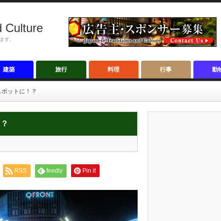
 Culture
ます。
建築
旅行
料理
行事
動
スポットに！？
！？
RSS
feedly
Pin it