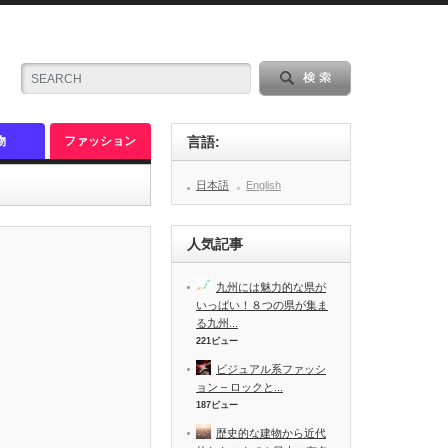
物
ファッション
言語:
日本語
English
人気記事
九州には魅力的な県が
いっぱい！８つの県が集ま
る九州...
221ビュー
ビジュアル系ファッシ
ョン – ロックと...
187ビュー
歴史的な建物から近代