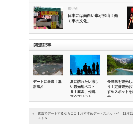
乗り物
日本には面白い車が沢山！働
く車の文化。
関連記事
デートに最適！混
夏に訪れたい涼し
長野県を観光し
浴風呂
い観光地ベスト
う！定番観光お
５！庭園、公園、
すめスポットを
アクアリウム…
介。
東京でデートするならココ！おすすめデートスポットベ
12月
スト５