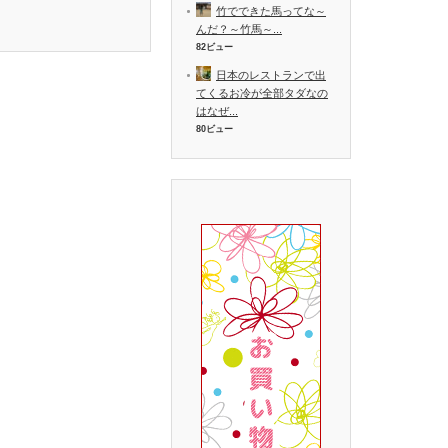
竹でできた馬ってな～
んだ？～竹馬～...
82ビュー
日本のレストランで出
てくるお冷が全部タダなの
はなぜ...
80ビュー