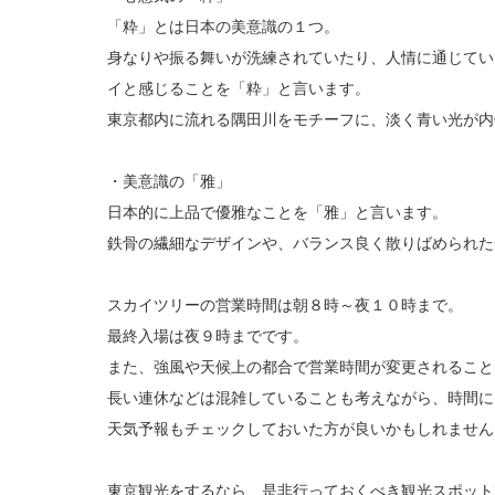
「粋」とは日本の美意識の１つ。
身なりや振る舞いが洗練されていたり、人情に通じてい
イと感じることを「粋」と言います。
東京都内に流れる隅田川をモチーフに、淡く青い光が内
・美意識の「雅」
日本的に上品で優雅なことを「雅」と言います。
鉄骨の繊細なデザインや、バランス良く散りばめられた
スカイツリーの営業時間は朝８時～夜１０時まで。
最終入場は夜９時までです。
また、強風や天候上の都合で営業時間が変更されること
長い連休などは混雑していることも考えながら、時間に
天気予報もチェックしておいた方が良いかもしれません
東京観光をするなら、是非行っておくべき観光スポット