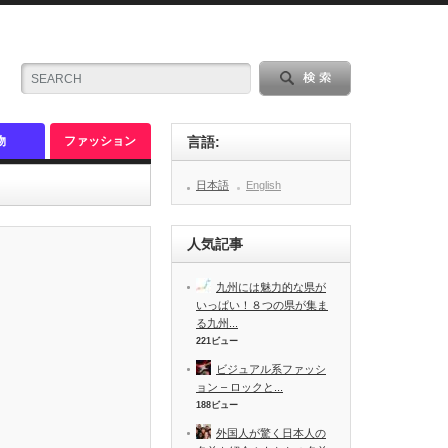
物
ファッション
言語:
日本語
English
人気記事
九州には魅力的な県が
いっぱい！８つの県が集ま
る九州...
221ビュー
ビジュアル系ファッシ
ョン – ロックと...
188ビュー
外国人が驚く日本人の