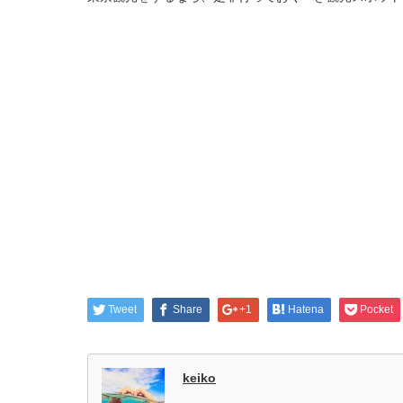
Tweet
Share
+1
Hatena
Pocket
keiko