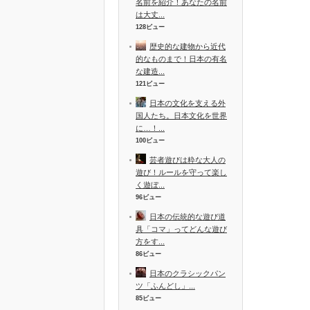
名前を紹介！あなたの名前
は大丈...
128ビュー
歴史的な建物から近代
的なものまで！日本の有名
な建造...
121ビュー
日本の文化を支える外
国人たち。日本文化を世界
に…！...
100ビュー
芸者遊びは粋な大人の
遊び！ルールを守って楽し
く遊ぼ...
96ビュー
日本の伝統的な遊び道
具「コマ」ってどんな遊び
方をす...
86ビュー
日本のクラシックパン
ツ「ふんどし」...
85ビュー