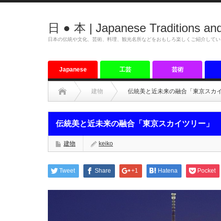
日 ● 本 | Japanese Traditions and
日本の伝統や文化、芸術、料理、観光名所などをおもしろ楽しくご紹介してい
Japanese
工芸
芸術
tradition
建物
伝統美と近未来の融合「東京スカ
伝統美と近未来の融合「東京スカイツリー」
建物
keiko
Tweet
Share
+1
Hatena
Pocket