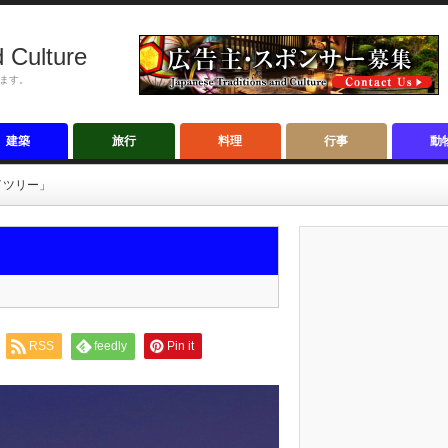
 Culture
ます。
建築
旅行
料理
行事
動
イツリー」
RSS
feedly
Pin it