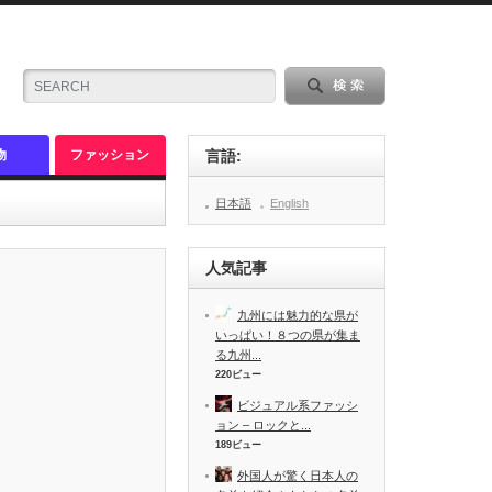
物
ファッション
言語:
日本語
English
人気記事
九州には魅力的な県が
いっぱい！８つの県が集ま
る九州...
220ビュー
ビジュアル系ファッシ
ョン – ロックと...
189ビュー
外国人が驚く日本人の