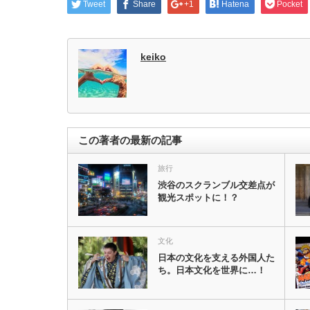
Tweet
Share
+1
Hatena
Pocket
keiko
この著者の最新の記事
旅行
渋谷のスクランブル交差点が
観光スポットに！？
文化
日本の文化を支える外国人た
ち。日本文化を世界に…！