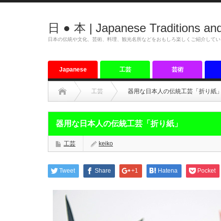
日 ● 本 | Japanese Traditions and
日本の伝統や文化、芸術、料理、観光名所などをおもしろ楽しくご紹介してい
Japanese
工芸
芸術
tradition
工芸
器用な日本人の伝統工芸「折り紙
器用な日本人の伝統工芸「折り紙」
工芸
keiko
Tweet
Share
+1
Hatena
Pocket