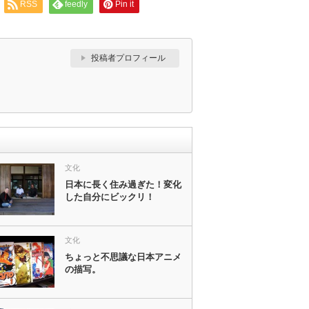
RSS
feedly
Pin it
投稿者プロフィール
文化
日本に長く住み過ぎた！変化
した自分にビックリ！
文化
ちょっと不思議な日本アニメ
の描写。