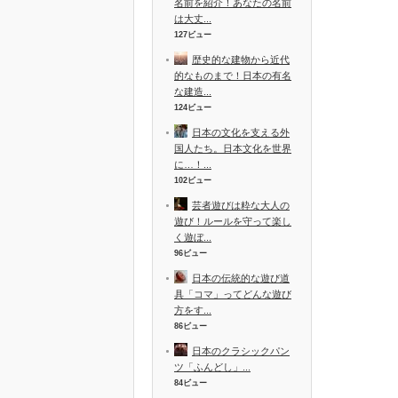
名前を紹介！あなたの名前
は大丈...
127ビュー
歴史的な建物から近代
的なものまで！日本の有名
な建造...
124ビュー
日本の文化を支える外
国人たち。日本文化を世界
に…！...
102ビュー
芸者遊びは粋な大人の
遊び！ルールを守って楽し
く遊ぼ...
96ビュー
日本の伝統的な遊び道
具「コマ」ってどんな遊び
方をす...
86ビュー
日本のクラシックパン
ツ「ふんどし」...
84ビュー