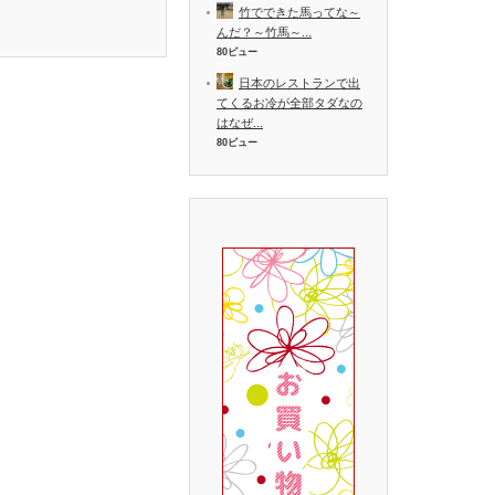
竹でできた馬ってな～
んだ？～竹馬～...
80ビュー
日本のレストランで出
てくるお冷が全部タダなの
はなぜ...
80ビュー