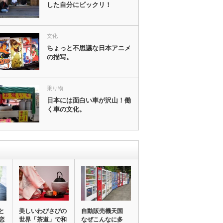
した自分にビックリ！
文化
ちょっと不思議な日本アニメ
の描写。
乗り物
日本には面白い車が沢山！働
く車の文化。
と
美しいわびさびの
自動販売機天国
恋
世界「茶道」で和
なぜこんなに多