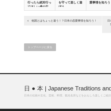
行ったら絶対行っ
を守って楽しく遊
愛事情を知ろう
てほしい虎の穴、
ぼう
…
他国とはちょっと違う！？日本の恋愛事情を知ろう！
日
トップページに戻る
日 ● 本 | Japanese Traditions and
日本の伝統や文化、芸術、料理、観光名所などをおもしろ楽しくご紹