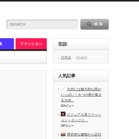
物
ファッション
言語:
日本語
English
人気記事
九州には魅力的な県が
いっぱい！８つの県が集ま
る九州...
221ビュー
ビジュアル系ファッシ
ョン – ロックと...
187ビュー
歴史的な建物から近代