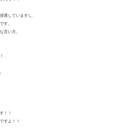
浸透していますし、
です。
な言い方。
！
!」
」
す！！
ですよ！！