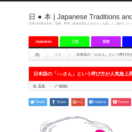
日 ● 本 | Japanese Traditions and
日本の伝統や文化、芸術、料理、観光名所などをおもしろ楽しくご紹介してい
Japanese
工芸
芸術
tradition
文化
日本語の「○○さん」という呼び方
日本語の「○○さん」という呼び方が人気急上
文化
keiko
Tweet
Share
+1
Hatena
Pocket