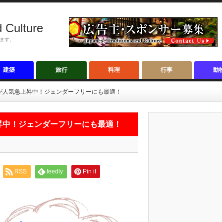
 Culture
ます。
建築
旅行
料理
行事
動
が人気急上昇中！ジェンダーフリーにも最適！
昇中！ジェンダーフリーにも最適！
RSS
feedly
Pin it