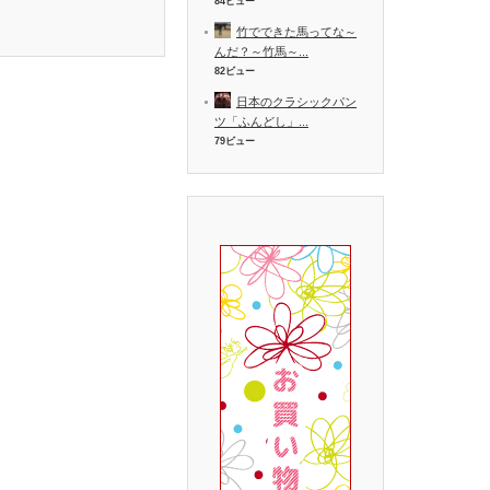
84ビュー
竹でできた馬ってな～
んだ？～竹馬～...
82ビュー
日本のクラシックパン
ツ「ふんどし」...
79ビュー