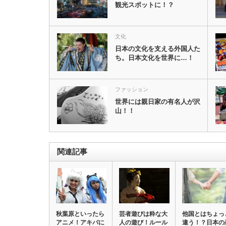
観光スポットに！？
文化
日本の文化を支える外国人た
ち。日本文化を世界に…！
ファッション
世界には親日家の有名人が沢
山！！
関連記事
秋葉原といったら
芸者遊びは粋な大
他国とはちょっ
アニメ！アキバに
人の遊び！ルール
違う！？日本の