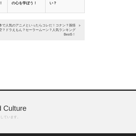
！
の心を学ぼう！
い？
本で人気のアニメといったらコレだ！コナン？孫悟
空？ドラえもん？セーラームーン？人気ランキング
Best5！
 Culture
介しています。