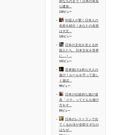
的なものまで！日本の有名
な建造...
128ビュー
外国人が驚く日本人の
名前を紹介！あなたの名前
は大丈...
126ビュー
日本の文化を支える外
国人たち。日本文化を世界
に…！...
102ビュー
芸者遊びは粋な大人の
遊び！ルールを守って楽し
く遊ぼ...
98ビュー
日本の伝統的な遊び道
具「コマ」ってどんな遊び
方をす...
89ビュー
日本のレストランで出
てくるお冷が全部タダなの
はなぜ...